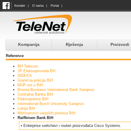
Kontakt
|
O nama
|
Portal
|
Kompanija
Rješenja
Proizvodi
Reference
BH Telecom
JP Elektroprivreda BH
IDDEEA
Granična policija BiH
MUP-ovi u BiH
Bosnia Business International Bank Sarajevo
Centralna Banka BiH
Elektroprenos BiH
International Burch University Sarajevo
Lutrija BiH
Ministarstvo vanjskih poslova BiH
Raiffeisen Bank BiH
• Enterprise switchevi i routeri proizvođača Cisco Systems.