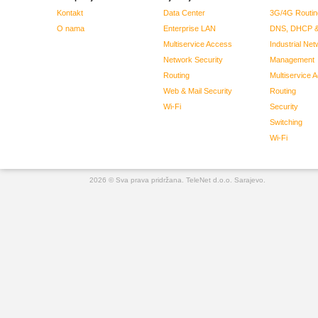
Kontakt
Data Center
3G/4G Routin
O nama
Enterprise LAN
DNS, DHCP &
Multiservice Access
Industrial Net
Network Security
Management
Routing
Multiservice 
Web & Mail Security
Routing
Wi-Fi
Security
Switching
Wi-Fi
2026 © Sva prava pridržana. TeleNet d.o.o. Sarajevo.