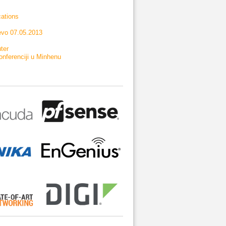
cations
evo 07.05.2013
ter
onferenciji u Minhenu