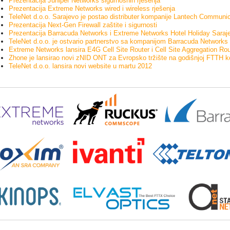
Prezentacija Juniper Networks sigurnosnih rješenja
Prezentacija Extreme Networks wired i wireless rješenja
TeleNet d.o.o. Sarajevo je postao distributer kompanije Lantech Communi
Prezentacija Next-Gen Firewall zaštite i sigurnosti
Prezentacija Barracuda Networks i Extreme Networks Hotel Holiday Saraj
TeleNet d.o.o. je ostvario partnerstvo sa kompanijom Barracuda Networks
Extreme Networks lansira E4G Cell Site Router i Cell Site Aggregation Rou
Zhone je lansirao novi zNID ONT za Evropsko tržište na godišnjoj FTTH k
TeleNet d.o.o. lansira novi website u martu 2012