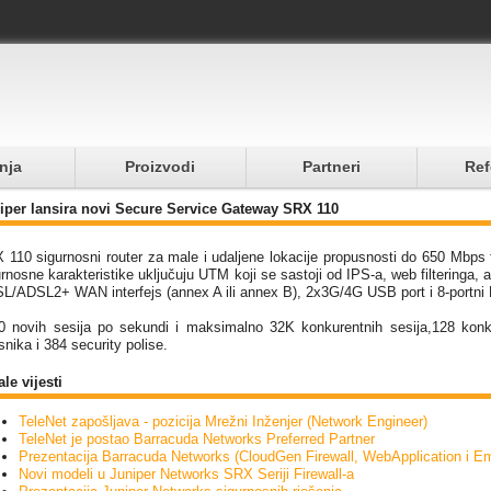
nja
Proizvodi
Partneri
Ref
iper lansira novi Secure Service Gateway SRX 110
 110 sigurnosni router za male i udaljene lokacije propusnosti do 650 Mbps
rnosne karakteristike uključuju UTM koji se sastoji od IPS-a, web filteringa, 
L/ADSL2+ WAN interfejs (annex A ili annex B), 2x3G/4G USB port i 8-portni 
0 novih sesija po sekundi i maksimalno 32K konkurentnih sesija,128 konk
snika i 384 security polise.
le vijesti
TeleNet zapošljava - pozicija Mrežni Inženjer (Network Engineer)
TeleNet je postao Barracuda Networks Preferred Partner
Prezentacija Barracuda Networks (CloudGen Firewall, WebApplication i Em
Novi modeli u Juniper Networks SRX Seriji Firewall-a