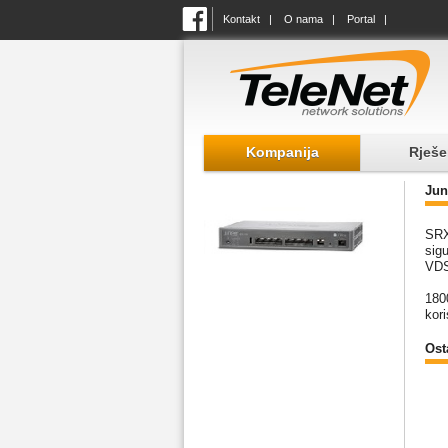
Kontakt
|
O nama
|
Portal
|
Kompanija
Rješe
Jun
SRX
sigu
VDS
180
kori
Osta