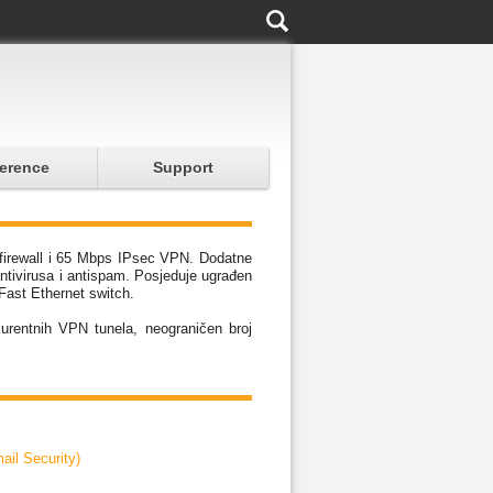
erence
Support
 firewall i 65 Mbps IPsec VPN. Dodatne
antivirusa i antispam. Posjeduje ugrađen
Fast Ethernet switch.
urentnih VPN tunela, neograničen broj
ail Security)