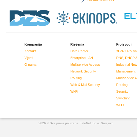
Kompanija
Rješenja
Proizvodi
Kontakt
Data Center
3G/4G Routin
Vijesti
Enterprise LAN
DNS, DHCP &
O nama
Multiservice Access
Industrial Net
Network Security
Management
Routing
Multiservice 
Web & Mail Security
Routing
Wi-Fi
Security
Switching
Wi-Fi
2026 © Sva prava pridržana. TeleNet d.o.o. Sarajevo.