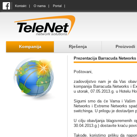
Kontakt
|
O nama
|
Portal
|
Kompanija
Rješenja
Proizvodi
Prezentacija Barracuda Networks 
Poštovani,
zadovoljstvo nam je da Vas obavij
kompanija Barracuda Networks i Ext
u utorak, 07.05.2013.g. u Hotelu Ho
Sigurni smo da će Vama i Vašim s
Networks i Extreme Networks spadaj
switchinga. U prilogu je dostavljen 
U cilju obavljanja blagovremenih 
30.04.2013.g.) dostavite kraću povra
Takođe, koristimo priliku da napo