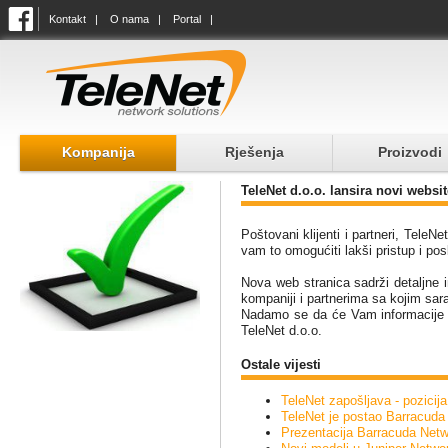
Kontakt
|
O nama
|
Portal
|
Kompanija
Rješenja
Proizvodi
TeleNet d.o.o. lansira novi websi
Poštovani klijenti i partneri, TeleN
vam to omogućiti lakši pristup i pos
Nova web stranica sadrži detaljne i
kompaniji i partnerima sa kojim sa
Nadamo se da će Vam informacije ko
TeleNet d.o.o.
Ostale vijesti
TeleNet zapošljava - pozicij
TeleNet je postao Barracuda
Prezentacija Barracuda Netw