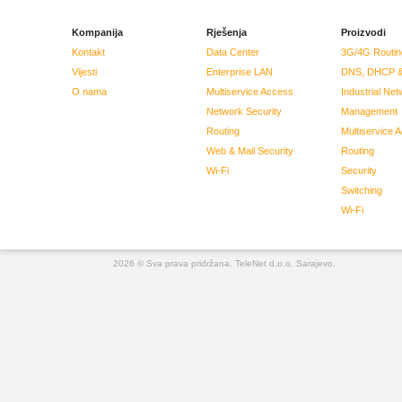
Kompanija
Rješenja
Proizvodi
Kontakt
Data Center
3G/4G Routin
Vijesti
Enterprise LAN
DNS, DHCP &
O nama
Multiservice Access
Industrial Net
Network Security
Management
Routing
Multiservice 
Web & Mail Security
Routing
Wi-Fi
Security
Switching
Wi-Fi
2026 © Sva prava pridržana. TeleNet d.o.o. Sarajevo.