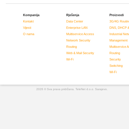
Kompanija
Rješenja
Proizvodi
Kontakt
Data Center
3G/4G Routin
Vijesti
Enterprise LAN
DNS, DHCP &
O nama
Multiservice Access
Industrial Net
Network Security
Management
Routing
Multiservice 
Web & Mail Security
Routing
Wi-Fi
Security
Switching
Wi-Fi
2026 © Sva prava pridržana. TeleNet d.o.o. Sarajevo.