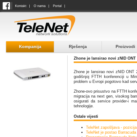
Kontakt
|
O nama
|
Portal
|
Kompanija
Rješenja
Proizvodi
Zhone je lansirao novi zNID ONT 
Zhone je lansirao novi zNID ONT 2
godišnjoj FTTH konferenciji u M
problem u Evropi pogotovo kad servi
Zhone-ovo prisustvo na FTTH konfer
migracija na next gen, visokog ban
osigurati da service provider-i ma
tehnologije.
Ostale vijesti
TeleNet zapošljava - pozicij
TeleNet je postao Barracuda