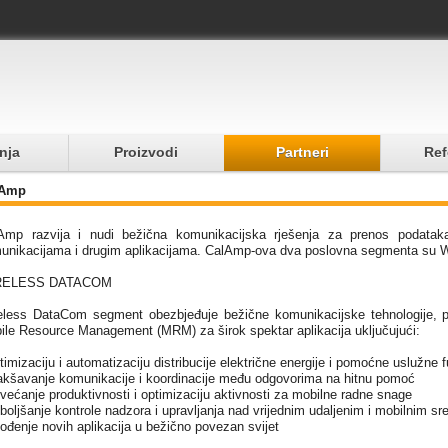
nja
Proizvodi
Partneri
Ref
lAmp
Amp razvija i nudi bežična komunikacijska rješenja za prenos podatak
unikacijama i drugim aplikacijama. CalAmp-ova dva poslovna segmenta su Wi
RELESS DATACOM
eless DataCom segment obezbjeđuje bežične komunikacijske tehnologije, p
ile Resource Management (MRM) za širok spektar aplikacija uključujući:
timizaciju i automatizaciju distribucije električne energije i pomoćne uslužne f
lakšavanje komunikacije i koordinacije među odgovorima na hitnu pomoć
ovećanje produktivnosti i optimizaciju aktivnosti za mobilne radne snage
oboljšanje kontrole nadzora i upravljanja nad vrijednim udaljenim i mobilnim s
vođenje novih aplikacija u bežično povezan svijet