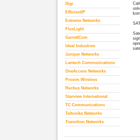
Cal
Digi
usk
EfficientIP
kom
Extreme Networks
SAT
FluxLight
Sat
GarrettCom
sig
opr
Ideal Industries
sate
Juniper Networks
Lantech Communications
OneAccess Networks
Proxim Wireless
Ruckus Networks
Starview International
TC Communications
Teltonika Networks
Transition Networks