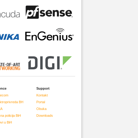
ence
Support
lecom
Kontakt
ktroprivreda BH
Portal
EA
Obuka
na policija BiH
Downloads
vi u BiH