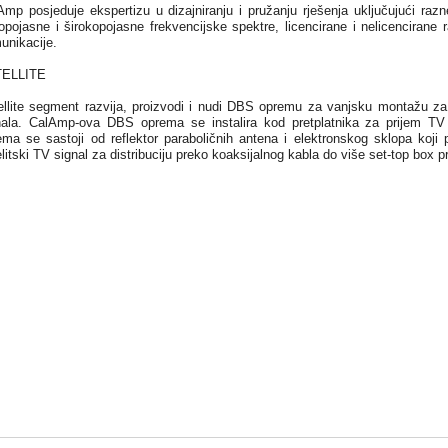
Amp posjeduje ekspertizu u dizajniranju i pružanju rješenja uključujući razn
opojasne i širokopojasne frekvencijske spektre, licencirane i nelicencirane r
unikacije.
ELLITE
ellite segment razvija, proizvodi i nudi DBS opremu za vanjsku montažu za p
nala. CalAmp-ova DBS oprema se instalira kod pretplatnika za prijem TV 
ema se sastoji od reflektor paraboličnih antena i elektronskog sklopa koji 
litski TV signal za distribuciju preko koaksijalnog kabla do više set-top box p