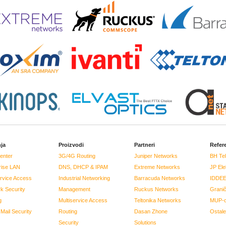
ja
Proizvodi
Partneri
Refer
enter
3G/4G Routing
Juniper Networks
BH Te
rise LAN
DNS, DHCP & IPAM
Extreme Networks
JP Ele
ervice Access
Industrial Networking
Barracuda Networks
IDDE
k Security
Management
Ruckus Networks
Granič
g
Multiservice Access
Teltonika Networks
MUP-o
Mail Security
Routing
Dasan Zhone
Ostale
Security
Solutions