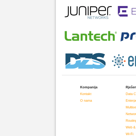
Kompanija
Rješen
Kontakt
Data C
O nama
Enterp
Multis
Networ
Routin
Web & 
Wi-Fi