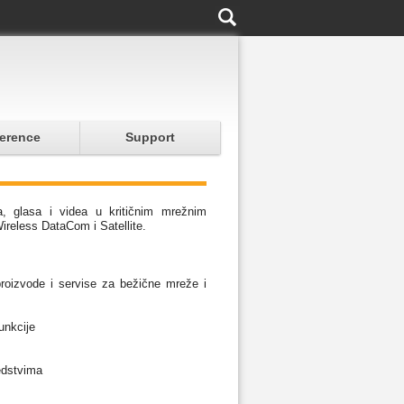
erence
Support
a, glasa i videa u kritičnim mrežnim
reless DataCom i Satellite.
roizvode i servise za bežične mreže i
unkcije
redstvima