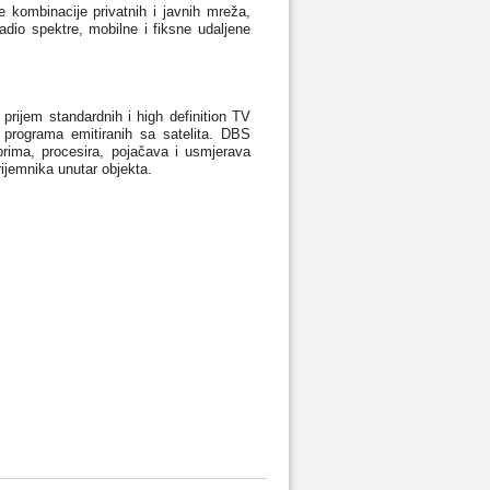
e kombinacije privatnih i javnih mreža,
adio spektre, mobilne i fiksne udaljene
rijem standardnih i high definition TV
programa emitiranih sa satelita. DBS
prima, procesira, pojačava i usmjerava
rijemnika unutar objekta.