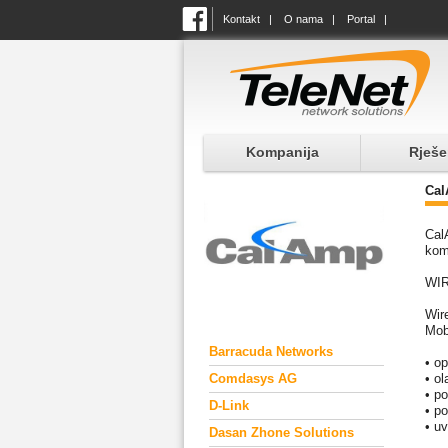
Kontakt
|
O nama
|
Portal
|
Kompanija
Rješe
Ca
Cal
kom
WI
Wir
Mob
Barracuda Networks
• op
Comdasys AG
• o
• p
D-Link
• p
• u
Dasan Zhone Solutions