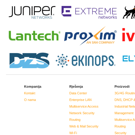
Kompanija
Rješenja
Proizvodi
Kontakt
Data Center
3G/4G Routin
O nama
Enterprise LAN
DNS, DHCP &
Multiservice Access
Industrial Net
Network Security
Management
Routing
Multiservice 
Web & Mail Security
Routing
Wi-Fi
Security