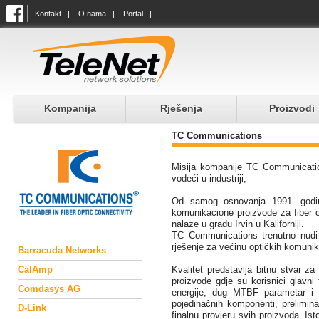
Kontakt
|
O nama
|
Portal
|
Kompanija
Rješenja
Proizvodi
TC Communications
Misija kompanije TC Communications
vodeći u industriji,
Od samog osnovanja 1991. godine
komunikacione proizvode za fiber op
nalaze u gradu Irvin u Kaliforniji.
TC Communications trenutno nudi p
rješenje za većinu optičkih komunika
Barracuda Networks
CalAmp
Kvalitet predstavlja bitnu stvar z
proizvode gdje su korisnici glavni
Comdasys AG
energije, dug MTBF parametar i m
pojedinačnih komponenti, preliminarn
D-Link
finalnu provjeru svih proizvoda. Is