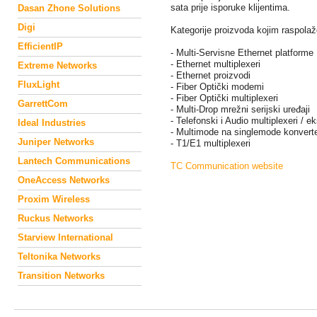
sata prije isporuke klijentima.
Dasan Zhone Solutions
Digi
Kategorije proizvoda kojim raspol
EfficientIP
- Multi-Servisne Ethernet platforme
- Ethernet multiplexeri
Extreme Networks
- Ethernet proizvodi
FluxLight
- Fiber Optički modemi
- Fiber Optički multiplexeri
GarrettCom
- Multi-Drop mrežni serijski uređaji
- Telefonski i Audio multiplexeri / e
Ideal Industries
- Multimode na singlemode konverte
Juniper Networks
- T1/E1 multiplexeri
Lantech Communications
TC Communication website
OneAccess Networks
Proxim Wireless
Ruckus Networks
Starview International
Teltonika Networks
Transition Networks