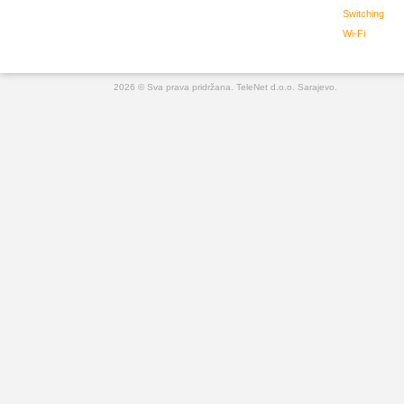
Switching
Wi-Fi
2026 © Sva prava pridržana. TeleNet d.o.o. Sarajevo.